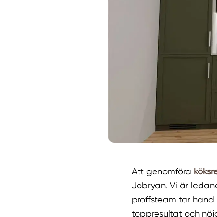
Att genomföra
köksr
Jobryan. Vi är ledan
proffsteam tar hand o
toppresultat och nö