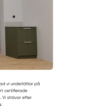
vad vi underlättar på
t certifierade
 Vi strävar efter
g.