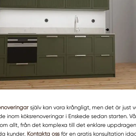
enoveringar
själv kan vara krångligt, men det är just 
de inom köksrenoveringar i Enskede sedan starten. Vår
m allt, från det komplexa till det enklare uppdragen.
jda kunder.
Kontakta oss
för en gratis konsultation ida