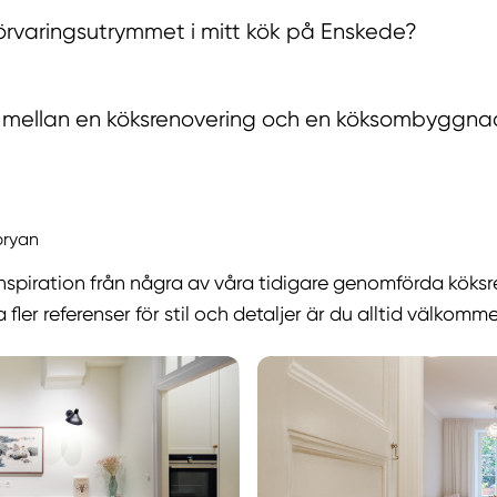
örvaringsutrymmet i mitt kök på Enskede?
n mellan en köksrenovering och en köksombyggn
bryan
inspiration från några av våra tidigare genomförda köks
 fler referenser för stil och detaljer är du alltid välkomm