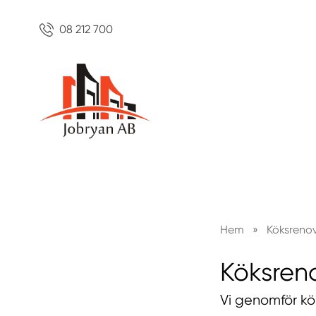
08 212 700
Hem
»
Köksreno
Köksren
Vi genomför kö