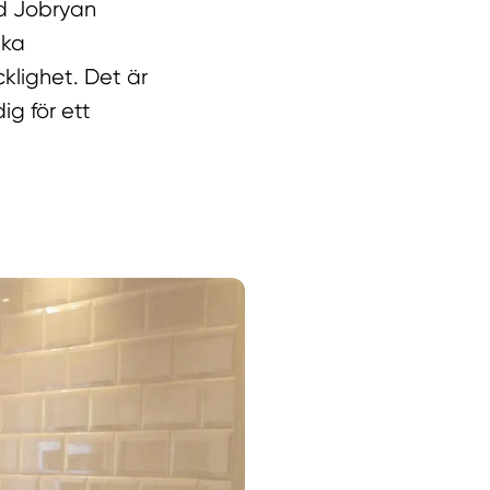
ed Jobryan
ika
klighet. Det är
ig för ett