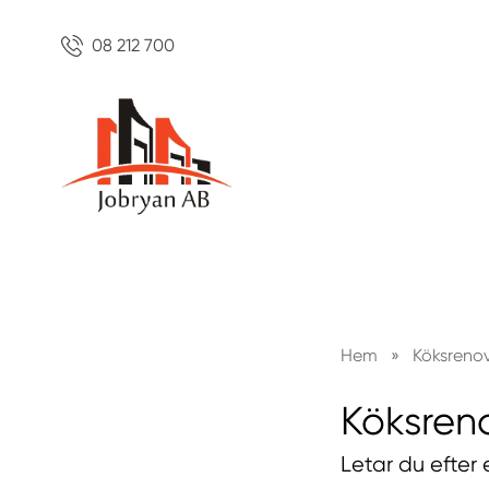
08 212 700
Hem
»
Köksreno
Köksren
Letar du efter