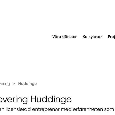
Våra tjänster
Kalkylator
Pro
vering
»
Huddinge
overing Huddinge
 en licensierad entreprenör med erfarenheten som k