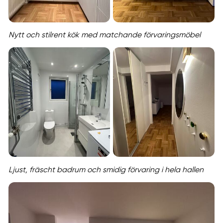
Nytt och stilrent kök med matchande förvaringsmöbel
Ljust, fräscht badrum och smidig förvaring i hela hallen