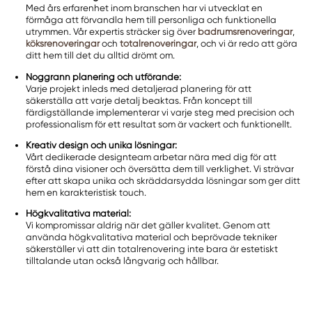
Med års erfarenhet inom branschen har vi utvecklat en
förmåga att förvandla hem till personliga och funktionella
utrymmen. Vår expertis sträcker sig över
badrumsrenoveringar
,
köksrenoveringar
och
totalrenoveringar
, och vi är redo att göra
ditt hem till det du alltid drömt om.
Noggrann planering och utförande:
Varje projekt inleds med detaljerad planering för att
säkerställa att varje detalj beaktas. Från koncept till
färdigställande implementerar vi varje steg med precision och
professionalism för ett resultat som är vackert och funktionellt.
Kreativ design och unika lösningar:
Vårt dedikerade designteam arbetar nära med dig för att
förstå dina visioner och översätta dem till verklighet. Vi strävar
efter att skapa unika och skräddarsydda lösningar som ger ditt
hem en karakteristisk touch.
Högkvalitativa material:
Vi kompromissar aldrig när det gäller kvalitet. Genom att
använda högkvalitativa material och beprövade tekniker
säkerställer vi att din totalrenovering inte bara är estetiskt
tilltalande utan också långvarig och hållbar.